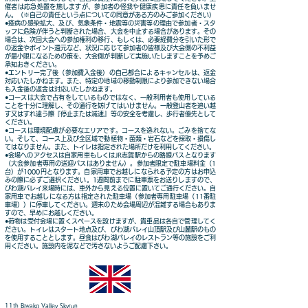
催者は応急処置を施しますが、参加者の怪我や健康疾患に責任を負いませ
ん。（※自己の責任という点についての同意がある方のみご参加ください）
●疫病の感染拡大、及び、気象条件・地震等の災害等の理由で参加者・スタ
ッフに危険が伴うと判断された場合、大会を中止する場合があります。その
場合は、次回大会への参加権利の移行、もしくは、必要経費分を引いた形で
の返金やポイント還元など、状況に応じて参加者の皆様及び大会側の不利益
が最小限になるための策を、大会側が判断して実施いたしますことを予めご
承知おきください。
●エントリー完了後（参加費入金後）の自己都合によるキャンセルは、返金
対応いたしかねます。また、特定の地域の移動制限により参加できない場合
も入金後の返金は対応いたしかねます。
●コースは大会で占有をしているものではなく、一般利用者も使用している
ことを十分に理解し、その通行を妨げてはいけません。一般登山者を追い越
す又はすれ違う際『停止または減速』等の安全を考慮し、歩行者優先として
ください。
●コースは環境配慮が必要なエリアです。コースを逸れない。ごみを捨てな
い。そして、コース上及び全区域で動植物・菌類・岩石などを採取・損傷し
てはなりません。また、トイレは指定された場所だけを利用してください。
●会場へのアクセスは自家用車もしくはJR志賀駅からの路線バスとなります
（大会参加者専用の送迎バスはありません）。参加者限定で駐車場料金（1
台）が1000円となります。自家用車でお越しになられる予定の方はお申込
みの際に必ずご選択ください。1週間前までに駐車票をお送りしますので、
びわ湖バレイ来場時には、車外から見える位置に置いてご通行ください。自
家用車でお越しになる方は指定された駐車場（参加者専用駐車場（11番駐
車場））に停車してください。週末のため会場周辺が混雑する場合もありま
すので、早めにお越しください。
●荷物は受付会場に置くスペースを設けますが、貴重品は各自で管理してく
ださい。トイレはスタート地点及び、びわ湖バレイ山頂駅及び山麓駅のもの
を使用することとします。昼食はびわ湖バレイのレストラン等の施設をご利
用ください。施設内を泥などで汚さないようご配慮下さい。​
11th Biwako Valley Skyrun