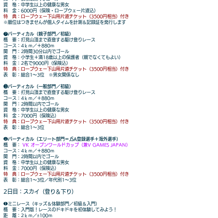
資 格：中学生以上の健康な男女
料 金：6000円（保険・ロープウェー片道込）
特 典：ロープウェー下山用片道チケット（3500円相当）付き
※順位はつきませんが個人タイムを計測＆記録証を発行します
❷バーティカル（親子部門／初級）
概 要：打見山頂まで直登する駆け登りレース
コース：4ｋｍ／＋880ｍ
関 門：2時間30分以内でゴール
資 格：小学生＋満18歳以上の保護者（親でなくてもよい）
料 金：2名で9000円（保険込）
特 典：ロープウェー下山用片道チケット（3500円相当）付き
表 彰：総合1～3位 ※男女関係なし
❸バーティカル（一般部門／初級）
概 要：打見山頂まで直登する駆け登りレース
コース：4ｋｍ／＋880ｍ
関 門：2時間以内でゴール
資 格：中学生以上の健康な男女
料 金：7000円（保険込）
特 典：ロープウェー下山用片道チケット（3500円相当）付き
表 彰：総合1～3位
❹バーティカル（エリート部門＝JSA登録選手＋海外選手）
概 要：
VK オープンワールドカップ（兼V GAMES JAPAN）
コース：4ｋｍ／＋880ｍ
関 門：2時間以内でゴール
資 格：中学生以上の健康な男女
料 金：7000円（保険込）
特 典：ロープウェー下山用片道チケット（3500円相当）付き
表 彰：総合1～3位／年代別1～3位
2日目：スカイ（登り＆下り）
❶ミニレース（キッズ＆体験部門／初級＆入門）
概 要：入門版！レースのドキドキを初体験してみよう！
距 離：2ｋｍ／±100ｍ