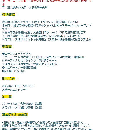
特 典：ロープウェー往復チケット・びわ湖テラス入場（5000円相当）付
き
表 彰：総合1～5位 ※その他年代別
必携装備
晴天時：防風ジャケット（1枚）＋ゼッケン＋携帯電話（スマホ）
悪天時：(追加で)防水機能付きジャケット(上下)＋エマージェンシーブラン
ケット
※具体的な必携装備品は、大会前日にホームページにて最終告知します
※一般的な登山でも必要な装備のため、レンタルはおこないません
※ミニレースはジャケットや携帯電話（スマホ）は必携装備ではありません
参加賞
❶ロープウェーチケット
・バーティカルは片道分（下山用）・スカイレースは往復分（観光用）
※バーティカルは「ゼッケン」が片道チケット
※スカイレースは受付時に往復チケットを配布
❷大会パートナー各種協賛品
❸記録証（完走者）
申し込み
2026年2月1日～5月17日
スポーツエントリー
定 員
バーティカル 合計300名（先着）
スカイレース 合計300名（先着）
基本的な注意事項
●自然環境・安全・利用者などへ配慮した大会運営にご協力ください。
●選手は自然の中で行われる競技に危険が伴うことを充分に認識し、ケガ、
病気、事故などに対して、自己の責任において大会に出場してください。主