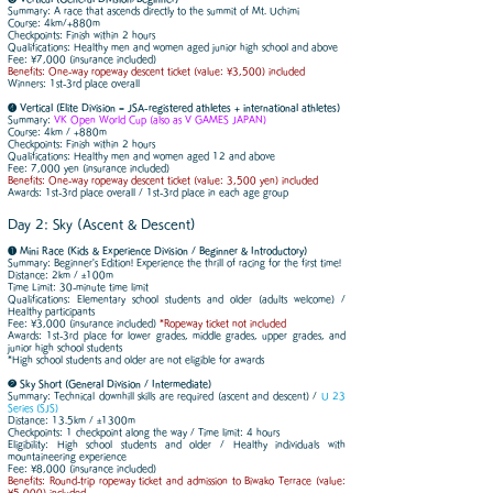
Summary: A race that ascends directly to the summit of Mt. Uchimi
Course: 4km/+880m
Checkpoints: Finish within 2 hours
Qualifications: Healthy men and women aged junior high school and above
Fee: ¥7,000 (insurance included)
Benefits: One-way ropeway descent ticket (value: ¥3,500) included
Winners: 1st-3rd place overall
❹ Vertical (Elite Division = JSA-registered athletes + international athletes)
Summary:
VK Open World Cup (also as V GAMES JAPAN)
Course: 4km / +880m
Checkpoints: Finish within 2 hours
Qualifications: Healthy men and women aged 12 and above
Fee: 7,000 yen (insurance included)
Benefits: One-way ropeway descent ticket (value: 3,500 yen) included
Awards: 1st-3rd place overall / 1st-3rd place in each age group
Day 2: Sky (Ascent & Descent)
❶ Mini Race (Kids & Experience Division / Beginner & Introductory)
Summary: Beginner's Edition! Experience the thrill of racing for the first time!
Distance: 2km / ±100m
Time Limit: 30-minute time limit
Qualifications: Elementary school students and older (adults welcome) /
Healthy participants
Fee: ¥3,000 (insurance included)
*Ropeway ticket not included
Awards: 1st-3rd place for lower grades, middle grades, upper grades, and
junior high school students
*High school students and older are not eligible for awards
❷ Sky Short (General Division / Intermediate)
Summary: Technical downhill skills are required (ascent and descent) /
U 23
Series (SJS)
Distance: 13.5km / ±1300m
Checkpoints: 1 checkpoint along the way / Time limit: 4 hours
Eligibility: High school students and older / Healthy individuals with
mountaineering experience
Fee: ¥8,000 (insurance included)
Benefits: Round-trip ropeway ticket and admission to Biwako Terrace (value: