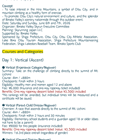
Concept
- To raise interest in the Hira Mountains, a symbol of Otsu City, and in
mountain climbing as a healthy form of exercise.
- To promote Otsu City's natural environment and culture, and the splendor
of Biwako Valley's scenery nationwide through this outdoor event.
Date: Saturday and Sunday, June 6th and 7th, 2026
Organizer: Biwako Valley Skyrun Executive Committee
Planning: Skyrunning Japan LLC
Supported by: Biwako Valley
Sponsored by: Shiga Prefecture, Otsu City, Otsu City Athletic Association,
Lake Biwa Otsu Tourism Association, Shiga Prefecture Mountaineering
Federation, Shiga Lakestars Baseball Team, Biwako Sports Club
Courses and Categories
Day 1: Vertical (Ascent)
❶ Vertical (Experience Category/Beginner)
Summary: Take on the challenge of climbing directly to the summit of Mt.
Uchimi!
Course: 4km / +880m
Checkpoints: Finish within 3 hours
Eligibility: Healthy men and women aged 12 and above
Fee: ¥6,000 (Insurance and one-way ropeway ticket included)
Benefits: One-way ropeway descent ticket (value ¥3,500) included
*No rankings will be awarded, but individual times will be measured and a
certificate will be issued.
❷ Vertical (Parent-Child Division/Beginner)
Overview: A race that ascends directly to the summit of Mt. Uchimi
Course: 4km / +880m
Checkpoints: Finish within 2 hours and 30 minutes
Eligibility: Elementary school students and a guardian aged 18 or older (does
not have to be a parent)
Fee: ¥9000 for two people (insurance included)
Benefits: One-way ropeway descent ticket (value: ¥3,500) included
Winners: 1st-3rd place overall (regardless of gender)
❸ Vertical (General Division/Beginner)