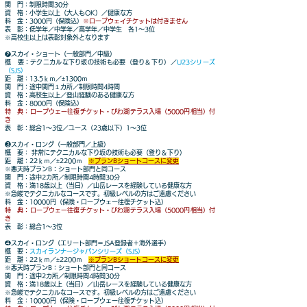
関 門：制限時間30分
資 格：小学生以上（大人もOK）／健康な方
料 金：3000円（保険込）
※ロープウェイチケットは付きません
表 彰：低学年／中学年／高学年／中学生 各1～3位
※高校生以上は表彰対象外となります
❷スカイ・ショート（一般部門／中級）
概 要：テクニカルな下り坂の技術も必要（登り＆下り）／
U23シリーズ
（SJS）
距 離：13.5ｋｍ／±1300ｍ
関 門：途中関門１カ所／制限時間4時間
資 格：高校生以上／登山経験のある健康な方
料 金：8000円（保険込）
特 典：ロープウェー往復チケット・びわ湖テラス入場（5000円相当）付
き
表 彰：総合1～3位／ユース（23歳以下）1～3位
❸スカイ・ロング（一般部門／上級）
概 要： 非常にテクニカルな下り坂の技術も必要（登り＆下り）
距 離：22ｋｍ／±2200ｍ
※プランBショートコースに変更
※悪天時プランB：ショート部門と同コース
関 門：途中2カ所／制限時間4時間30分
資 格：満18歳以上（当日）／山岳レースを経験している健康な方
※急峻でテクニカルなコースです。初級レベルの方はご遠慮ください
料 金：10000円（保険・ロープウェー往復チケット込）
特 典：ロープウェー往復チケット・びわ湖テラス入場（5000円相当）付
き
表 彰：総合1～3位
❹スカイ・ロング（エリート部門＝JSA登録者＋海外選手）
概 要：
スカイランナージャパンシリーズ（SJS）
距 離：22ｋｍ／±2200ｍ
※プランBショートコースに変更
※悪天時プランB：ショート部門と同コース
関 門：途中2カ所／制限時間4時間30分
資 格：満18歳以上（当日）／山岳レースを経験している健康な方
※急峻でテクニカルなコースです。初級レベルの方はご遠慮ください
料 金：10000円（保険・ロープウェー往復チケット込）