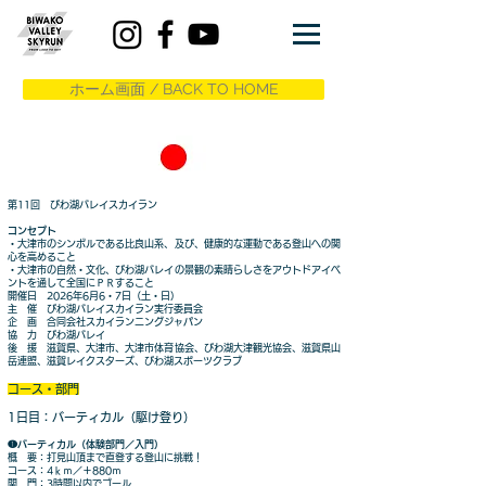
ホーム画面 / BACK TO HOME
第11回 びわ湖バレイスカイラン
コンセプト
・大津市のシンボルである比良山系、及び、健康的な運動である登山への関
心を高めること
・大津市の自然・文化、びわ湖バレイの景観の素晴らしさをアウトドアイベ
ントを通して全国にＰＲすること
開催日 2026年6月6・7日（土・日）
主 催 びわ湖バレイスカイラン実行委員会
企 画 合同会社スカイランニングジャパン
協 力 びわ湖バレイ
​
後 援 滋賀県、大津市、大津市体育協会、びわ湖大津観光協会、滋賀県山
岳連盟、滋賀レイクスターズ、びわ湖スポーツクラブ
​コース・部門
1日目：バーティカル（駆け登り）
❶バーティカル（体験部門／入門）
概 要：打見山頂まで直登する登山に挑戦！
コース：4ｋｍ／＋880ｍ
関 門：3時間以内でゴール