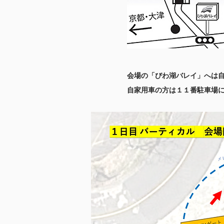
​会場の「びわ湖バレイ」へは
自家用車の方は１１番駐車場