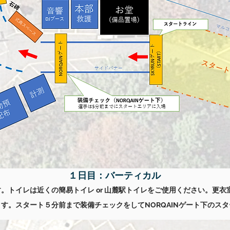
​１日目：バーティカル
。トイレは近くの簡易トイレ or 山麓駅トイレをご
使用ください。更衣
ます。スタート５分前まで
装備チェックをしてNORQA
INゲート下のス